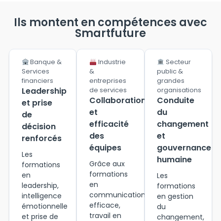
Ils montent en compétences avec
Smartfuture
Banque &
Industrie
Secteur
Services
&
public &
financiers
entreprises
grandes
Leadership
de services
organisations
Collaboration
Conduite
et prise
et
du
de
efficacité
changement
décision
des
et
renforcés
équipes
gouvernance
Les
humaine
Grâce aux
formations
formations
en
Les
en
leadership,
formations
communication
intelligence
en gestion
efficace,
émotionnelle
du
travail en
et prise de
changement,