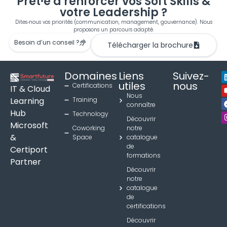
Prêt·e à renforcer vos Soft Skills &
votre Leadership ?
Dites‑nous vos priorités (communication, management, gouvernance). Nous
proposons un parcours adapté.
Besoin d’un conseil ?
Télécharger la brochure
Domaines
Liens
Suivez-
utiles
nous
Certifications
IT & Cloud
Nous
Learning
Training
connaître
Hub
Technology
Découvrir
Microsoft
Coworking
notre
&
Space
catalogue
de
Certiport
formations
Partner
Découvrir
notre
catalogue
de
certifications
Découvrir