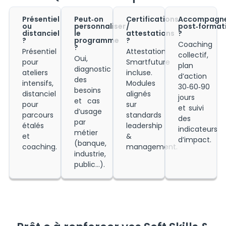
Présentiel
Peut‑on
Certifications
Accompagn
ou
personnaliser
/
post‑format
distanciel
le
attestations
?
?
programme
?
Coaching
?
Présentiel
Attestation
collectif,
Oui,
pour
Smartfuture
plan
diagnostic
ateliers
incluse.
d’action
des
intensifs,
Modules
30‑60‑90
besoins
distanciel
alignés
jours
et cas
pour
sur
et suivi
d’usage
parcours
standards
des
par
étalés
leadership
indicateurs
métier
et
&
d’impact.
(banque,
coaching.
management.
industrie,
public…).