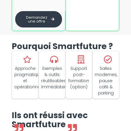
certifié
Demandez
une offre
Pourquoi Smartfuture ?
Approche
Exemples
Support
Salles
pragmatique
& outils
post-
modernes,
et
réutilisables
formation
pause
opérationnelle
immédiatement
(option)
café &
parking
Ils ont réussi avec
Smartfuture