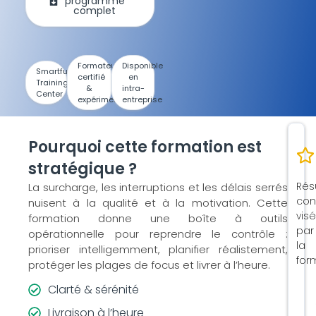
programme
complet
Formateur
Disponible
Smartfuture
certifié
en
Training
&
intra-
Center
expérimenté
entreprise
Pourquoi cette formation est
stratégique ?
Rés
La surcharge, les interruptions et les délais serrés
con
nuisent à la qualité et à la motivation. Cette
vis
formation donne une boîte à outils
par
opérationnelle pour reprendre le contrôle :
la
prioriser intelligemment, planifier réalistement,
for
protéger les plages de focus et livrer à l’heure.
Clarté & sérénité
Livraison à l’heure