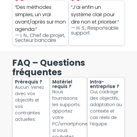
“Des méthodes
“J’ai enfin un
simples, un vrai
système clair pour
avant/après sur mon
dire non et prioriser.”
— H. S., Responsable
agenda.”
support
— I. N., Chef de projet,
Secteur bancaire
FAQ – Questions
fréquentes
Prérequis ?
Matériel
Intra-
requis ?
entreprise ?
Aucun. Venez
Nous
Oui, cadrage
avec vos
fournissons
des objectifs,
objectifs et
les supports;
adaptation au
vos
apportez
contexte et
contraintes
votre
cas réels de
actuelles.
PC/smartphone
l’équipe.
si vous
souhaitez