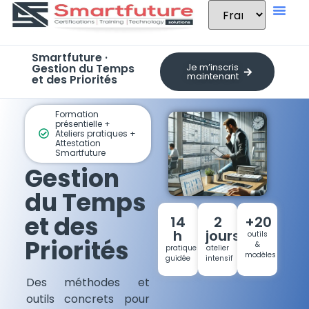
Smartfuture ·
Gestion du Temps
Je m’inscris
maintenant
et des Priorités
Formation
présentielle +
Ateliers pratiques +
Attestation
Smartfuture
Gestion
du Temps
et des
14
2
+20
h
jours
outils
Priorités
&
pratique
atelier
modèles
guidée
intensif
Des méthodes et
outils concrets pour