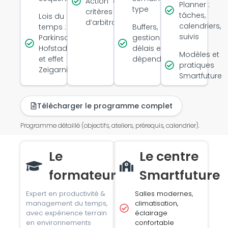
Action” et
Planner :
type
critères
tâches,
Lois du
d’arbitrage
calendriers,
temps :
Buffers,
suivis
Parkinson,
gestion des
Hofstadter
délais et
Modèles et
et effet
dépendances
pratiques
Zeigarnik
Smartfuture
Télécharger le programme complet
Programme détaillé (objectifs, ateliers, prérequis, calendrier).
Le
Le centre
formateur
Smartfuture
Expert en productivité &
Salles modernes,
management du temps,
climatisation,
avec expérience terrain
éclairage
en environnements
confortable