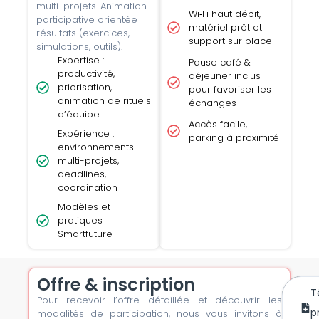
multi-projets. Animation
Wi‑Fi haut débit,
participative orientée
matériel prêt et
résultats (exercices,
support sur place
simulations, outils).
Expertise :
Pause café &
productivité,
déjeuner inclus
priorisation,
pour favoriser les
animation de rituels
échanges
d’équipe
Accès facile,
Expérience :
parking à proximité
environnements
multi-projets,
deadlines,
coordination
Modèles et
pratiques
Smartfuture
Offre & inscription
T
Pour recevoir l’offre détaillée et découvrir les
m’
mai
p
modalités de participation, nous vous invitons à