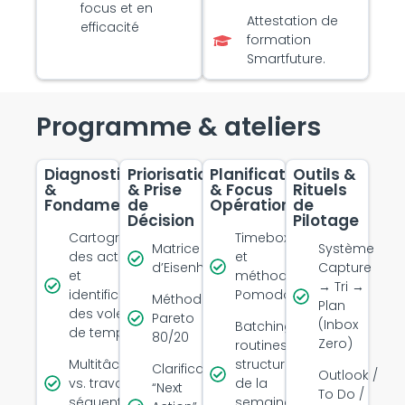
focus et en
Attestation de
efficacité
formation
Smartfuture.
Programme & ateliers
Diagnostic
Priorisation
Planification
Outils &
&
& Prise
& Focus
Rituels
Fondamentaux
de
Opérationnel
de
Décision
Pilotage
Cartographie
Timeboxing
Matrice
Système
des activités
et
d’Eisenhower
Capture
et
méthode
→ Tri →
identification
Pomodoro
Méthode
Plan
des voleurs
Pareto
(Inbox
Batching,
de temps
80/20
Zero)
routines et
Multitâche
structuration
Clarification
Outlook /
vs. travail
de la
“Next
To Do /
séquentiel
semaine