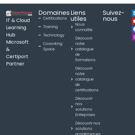
Domaines
Liens
Suivez-
utiles
nous
Certifications
IT & Cloud
Nous
Learning
Training
connaître
Hub
Technology
Découvrir
Microsoft
Coworking
notre
&
Space
catalogue
de
Certiport
formations
Partner
Découvrir
notre
catalogue
de
certifications
Découvrir
nos
solutions
Entreprises
Découvrir nos
solutions
académiques