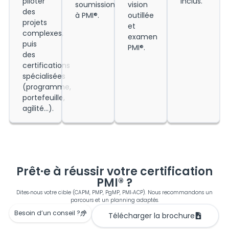
piloter
inclus.
soumission
vision
des
à PMI®.
outillée
projets
et
complexes,
examen
puis
PMI®.
des
certifications
spécialisées
(programme,
portefeuille,
agilité…).
Prêt·e à réussir votre certification
PMI® ?
Dites‑nous votre cible (CAPM, PMP, PgMP, PMI‑ACP). Nous recommandons un
parcours et un planning adaptés.
Besoin d’un conseil ?
Télécharger la brochure