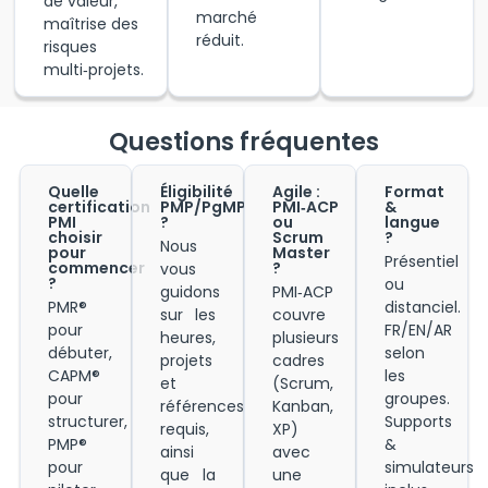
de valeur,
marché
maîtrise des
réduit.
risques
multi‑projets.
Questions fréquentes
Quelle
Éligibilité
Agile :
Format
certification
PMP/PgMP
PMI‑ACP
&
PMI
?
ou
langue
choisir
Scrum
?
Nous
pour
Master
Présentiel
commencer
?
vous
?
ou
guidons
PMI‑ACP
PMR®
distanciel.
sur les
couvre
pour
FR/EN/AR
heures,
plusieurs
débuter,
selon
projets
cadres
CAPM®
les
et
(Scrum,
pour
groupes.
références
Kanban,
structurer,
Supports
requis,
XP)
PMP®
&
ainsi
avec
pour
simulateurs
que la
une