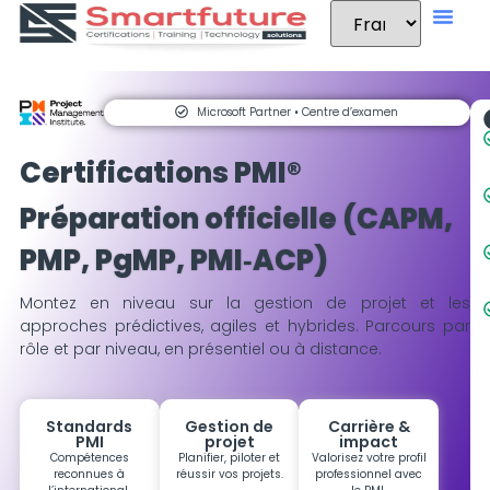
Microsoft Partner • Centre d’examen
Certifications PMI®
Préparation officielle (CAPM,
PMP, PgMP, PMI‑ACP)
Montez en niveau sur la gestion de projet et les
approches prédictives, agiles et hybrides. Parcours par
rôle et par niveau, en présentiel ou à distance.
Standards
Gestion de
Carrière &
PMI
projet
impact
Compétences
Planifier, piloter et
Valorisez votre profil
reconnues à
réussir vos projets.
professionnel avec