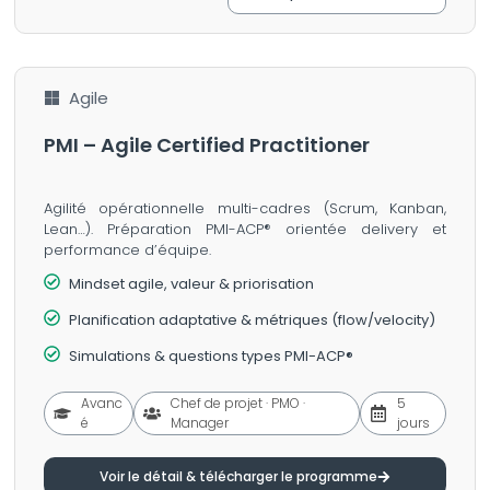
Agile
PMI – Agile Certified Practitioner
Agilité opérationnelle multi-cadres (Scrum, Kanban,
Lean…). Préparation PMI-ACP® orientée delivery et
performance d’équipe.
Mindset agile, valeur & priorisation
Planification adaptative & métriques (flow/velocity)
Simulations & questions types PMI-ACP®
Avanc
Chef de projet · PMO ·
5
é
Manager
jours
Voir le détail & télécharger le programme