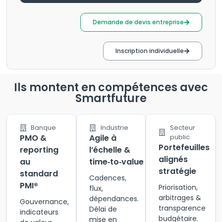
Demande de devis entreprise
Inscription individuelle
Ils montent en compétences avec
Smartfuture
Banque
Industrie
Secteur
PMO &
Agile à
public
Portefeuilles
reporting
l’échelle &
alignés
au
time‑to‑value
stratégie
standard
Cadences,
PMI®
Priorisation,
flux,
arbitrages &
dépendances.
Gouvernance,
transparence
Délai de
indicateurs
budgétaire.
mise en