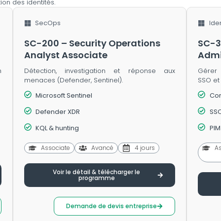
ion des identités.
SecOps
Ide
SC-200 – Security Operations
SC-3
Analyst Associate
Admi
n
Détection, investigation et réponse aux
Gérer 
menaces (Defender, Sentinel).
SSO et
Microsoft Sentinel
Con
Defender XDR
SSO
KQL & hunting
PIM
Associate
Avancé
4 jours
A
Voir le détail & télécharger le
programme
Demande de devis entreprise