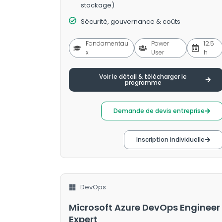
stockage)
Sécurité, gouvernance & coûts
Fondamentau
Power
12.5
x
User
h
Voir le détail & télécharger le
programme
Demande de devis entreprise
Inscription individuelle
DevOps
Microsoft Azure DevOps Engineer
Expert