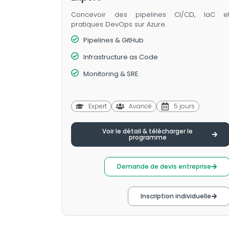
Concevoir des pipelines CI/CD, IaC e
pratiques DevOps sur Azure.
Pipelines & GitHub
Infrastructure as Code
Monitoring & SRE
Expert
Avancé
5 jours
Voir le détail & télécharger le
programme
Demande de devis entreprise
Inscription individuelle