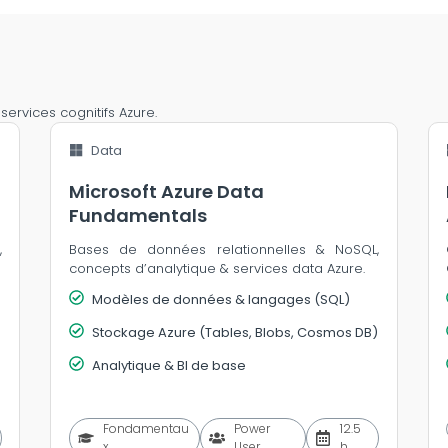
ervices cognitifs Azure.
Data
Microsoft Azure Data
Fundamentals
,
Bases de données relationnelles & NoSQL,
concepts d’analytique & services data Azure.
Modèles de données & langages (SQL)
Stockage Azure (Tables, Blobs, Cosmos DB)
Analytique & BI de base
Fondamentau
Power
12.5
x
User
h