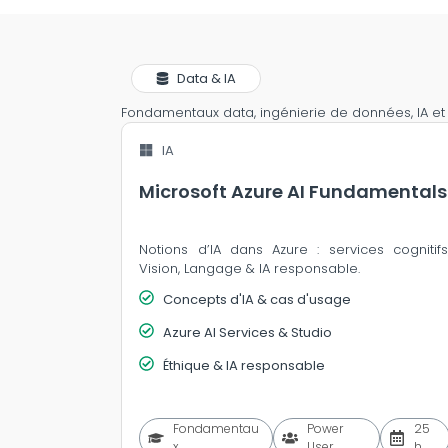
Data & IA
Fondamentaux data, ingénierie de données, IA et s
IA
Microsoft Azure AI Fundamentals
Notions d’IA dans Azure : services cognitifs
Vision, Langage & IA responsable.
Concepts d'IA & cas d'usage
Azure AI Services & Studio
Éthique & IA responsable
Fondamentau
Power
25
x
User
h