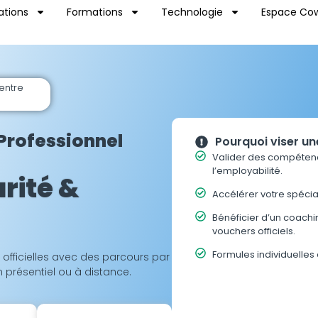
ations
Formations
Technologie
Espace Cow
Centre
 Professionnel
Pourquoi viser une
Valider des compéten
l’employabilité.
rité &
Accélérer votre spécial
Bénéficier d’un coach
vouchers officiels.
Formules individuelles
t officielles avec des parcours par
 présentiel ou à distance.