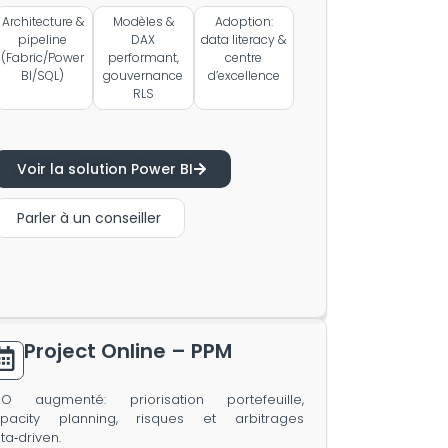
Architecture &
Modèles &
Adoption:
pipeline
DAX
data literacy &
(Fabric/Power
performant,
centre
BI/SQL)
gouvernance
d’excellence
RLS
Voir la solution Power BI
Parler à un conseiller
Project Online – PPM
O augmenté: priorisation portefeuille,
pacity planning, risques et arbitrages
ta‑driven.