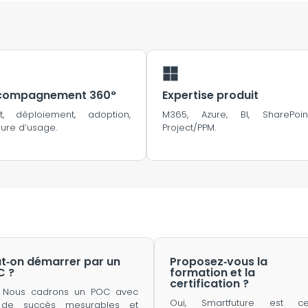
compagnement 360°
Expertise produit
it, déploiement, adoption,
M365, Azure, BI, SharePoint
ure d’usage.
Project/PPM.
t‑on démarrer par un
Proposez‑vous la
C ?
formation et la
certification ?
. Nous cadrons un POC avec
Oui, Smartfuture est ce
 de succès mesurables et