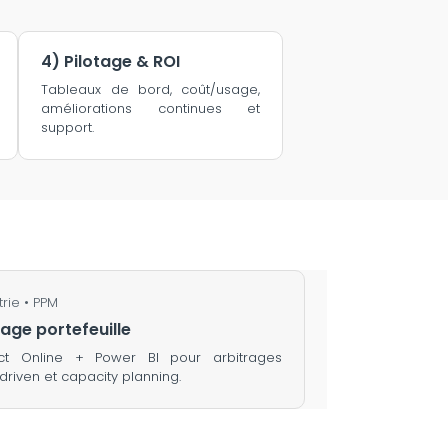
4) Pilotage & ROI
Tableaux de bord, coût/usage,
améliorations continues et
support.
trie • PPM
tage portefeuille
ect Online + Power BI pour arbitrages
driven et capacity planning.