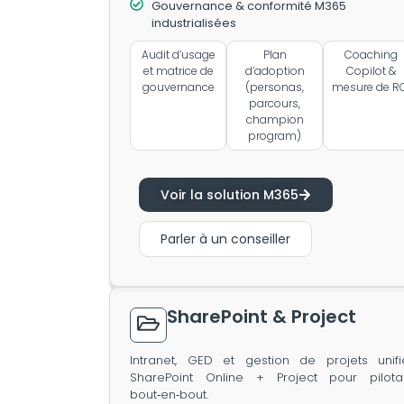
Gouvernance & conformité M365
industrialisées
Audit d’usage
Plan
Coaching
et matrice de
d’adoption
Copilot &
gouvernance
(personas,
mesure de R
parcours,
champion
program)
Voir la solution M365
Parler à un conseiller
SharePoint & Project
Intranet, GED et gestion de projets unifi
SharePoint Online + Project pour pilot
bout‑en‑bout.