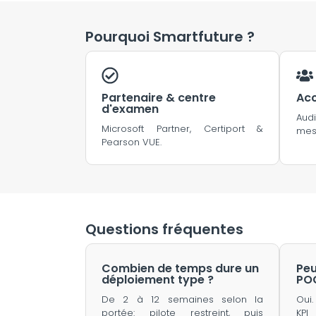
Pourquoi Smartfuture ?
Partenaire & centre
Ac
d'examen
Aud
Microsoft Partner, Certiport &
mes
Pearson VUE.
Questions fréquentes
Combien de temps dure un
Peu
déploiement type ?
PO
De 2 à 12 semaines selon la
Oui
portée: pilote restreint, puis
KPI