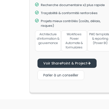
Recherche documentaire x2 plus rapide
Traçabilité & conformité renforcées
Projets mieux contrôlés (coûts, délais,
risques)
Architecture
Workflows
PMO templat
d’information &
Power
& reporting
gouvernance
Automate &
(Power BI)
formulaires
Voir SharePoint & Project
Parler à un conseiller