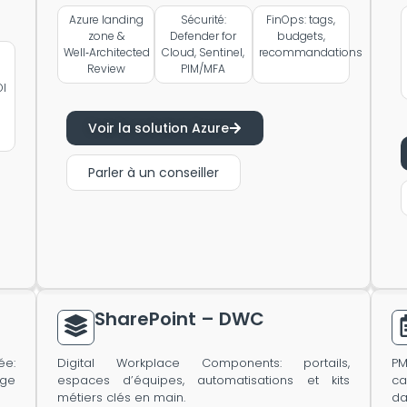
Azure landing
Sécurité:
FinOps: tags,
zone &
Defender for
budgets,
Well‑Architected
Cloud, Sentinel,
recommandations
Review
PIM/MFA
OI
Voir la solution Azure
Parler à un conseiller
SharePoint – DWC
ée:
Digital Workplace Components: portails,
PM
age
espaces d’équipes, automatisations et kits
ca
métiers clés en main.
da