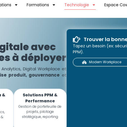
ations
Formations
Technologie
Espace Cow
Trouver la bonne
gitale avec
Tapez un besoin (ex: sécur
PPM).
es à déployer
Modern Workplace
Analytics, Digital Workplace et
ise produit, gouvernance
et
a &
Solutions PPM &
Performance
Gestion de portefeuille de
projets, pilotage
ics,
stratégique, reporting
 &