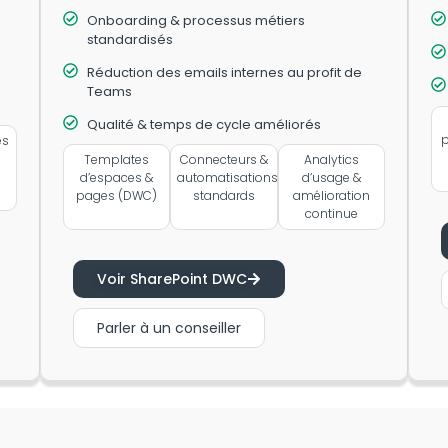
Onboarding & processus métiers
standardisés
Réduction des emails internes au profit de
Teams
Qualité & temps de cycle améliorés
p
es
Templates
Connecteurs &
Analytics
d’espaces &
automatisations
d’usage &
pages (DWC)
standards
amélioration
continue
Voir SharePoint DWC
Parler à un conseiller