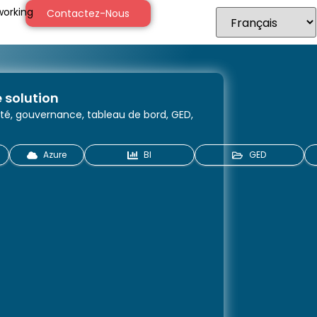
orking
Contactez-Nous
 solution
ité, gouvernance, tableau de bord, GED,
Azure
BI
GED