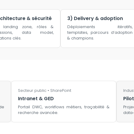
rchitecture & sécurité
3) Delivery & adoption
e landing zone, rôles &
Déploiements itératifs,
issions, data model,
templates, parcours d’adoption
ations clés.
& champions.
Secteur public • SharePoint
Indus
Intranet & GED
Pilo
de
Portail DWC, workflows métiers, traçabilité &
Proj
recherche avancée.
data‑