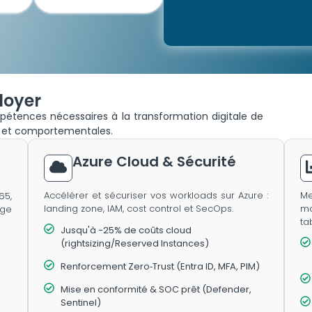
loyer
étences nécessaires à la transformation digitale de
es et comportementales.
Azure Cloud & Sécurité
Accélérer et sécuriser vos workloads sur Azure :
Me
5,
landing zone, IAM, cost control et SecOps.
m
age
ta
Jusqu'à −25% de coûts cloud
(rightsizing/Reserved Instances)
Renforcement Zero‑Trust (Entra ID, MFA, PIM)
Mise en conformité & SOC prêt (Defender,
Sentinel)