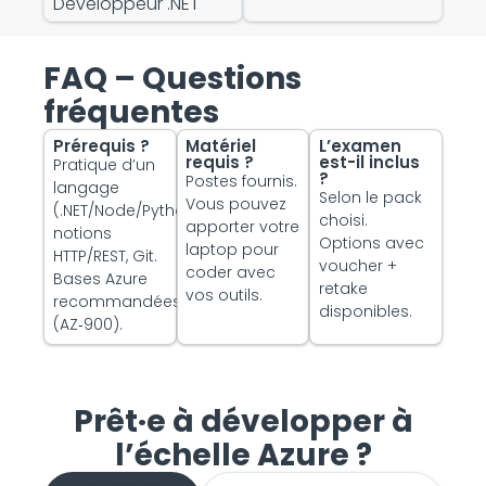
Développeur .NET
FAQ – Questions
fréquentes
Prérequis ?
Matériel
L’examen
requis ?
est-il inclus
Pratique d’un
?
Postes fournis.
langage
Selon le pack
Vous pouvez
(.NET/Node/Python/Java),
choisi.
apporter votre
notions
Options avec
laptop pour
HTTP/REST, Git.
voucher +
coder avec
Bases Azure
retake
vos outils.
recommandées
disponibles.
(AZ‑900).
Prêt·e à développer à
l’échelle Azure ?