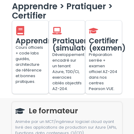
Apprendre > Pratiquer >
Certifier
Apprendre
Pratiquer
Certifier
(simulateur)
(examen)
Cours officiels
+ code labs
Développement
Préparation
guidés,
encadré sur
serrée +
architecture
un tenant
examen
de référence
Azure, TDD/CI,
officiel AZ-204
et bonnes
exercices
dans nos
pratiques.
ciblés objectifs
centres
AZ-204.
Pearson VUE.
Le formateur
Animée par un MCT/ingénieur logiciel cloud ayant
livré des applications de production sur Azure (APIs,
Functions, data, conteneurs, CI/CD).