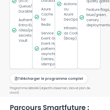
Database
(HTTP,
quality gates
Actions
Queue/Timer,
Azure
ou
Feature flags,
Durable)
Cache
Azure
blue/green,
for
DevOps
Authentification
canary
Redis
Entra ID,
deployments
Infrastructure
rôles/permissions,
Service Bus,
as Code
secrets via Key
Event Grid,
(Bicep)
Vault
Event Hubs,
patterns
asynchrones
(retries, DLQ,
idempotence)
Télécharger le programme complet
Programme détaillé (objectifs d’examen, labs et plan de
cours).
Parcours Smartfuture :