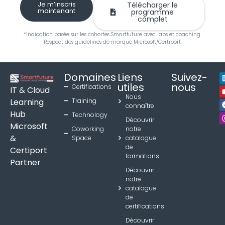
Je m’inscris
Télécharger le
maintenant
programme
complet
*Indication basée sur les cohortes Smartfuture avec labs et coaching.
Respect des guidelines de marque Microsoft/Certiport.
Domaines
Liens
Suivez-
utiles
nous
Certifications
IT & Cloud
Nous
Learning
Training
connaître
Hub
Technology
Découvrir
Microsoft
Coworking
notre
&
Space
catalogue
de
Certiport
formations
Partner
Découvrir
notre
catalogue
de
certifications
Découvrir