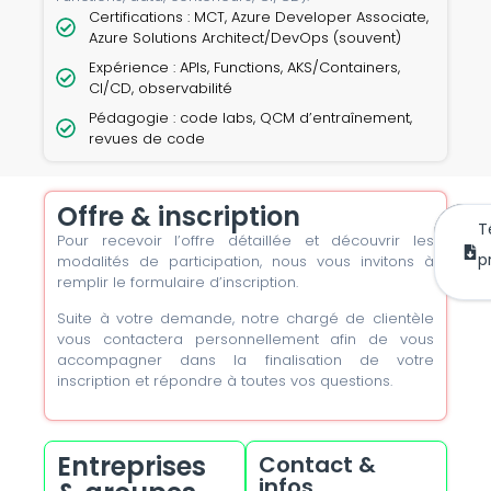
Certifications : MCT, Azure Developer Associate,
Azure Solutions Architect/DevOps (souvent)
Expérience : APIs, Functions, AKS/Containers,
CI/CD, observabilité
Pédagogie : code labs, QCM d’entraînement,
revues de code
Offre & inscription
T
Pour recevoir l’offre détaillée et découvrir les
m’
mai
p
modalités de participation, nous vous invitons à
remplir le formulaire d’inscription.
Suite à votre demande, notre chargé de clientèle
vous contactera personnellement afin de vous
accompagner dans la finalisation de votre
inscription et répondre à toutes vos questions.
Entreprises
Contact &
infos