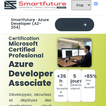
Smartfuture · Azure
Developer (AZ-
Je m’inscris
maintenant
204)
Certification
Microsoft
Certified
Profesional
Azure
Developer
+35
5
>85%
Associate
h
jours
taux
de
de
présentiel
réussite*
formation
intensif
et
Développez, sécurisez
labs
et déployez des
applications cloud