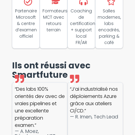
Partenaire
Formateurs
Coaching
Salles
Microsoft
MCT avec
de
modernes,
& centre
retours
certification
labs
d’examen
terrain
+ support
encadrés,
officiel
local
parking &
FR/AR
café
Ils ont réussi avec
Smartfuture
“Des labs 100%
“J’ai industrialisé nos
orientés dev avec de
déploiements Azure
vraies pipelines et
grâce aux ateliers
une excellente
CI/CD.”
— R. Imen, Tech Lead
préparation
examen.”
— A. Moez,