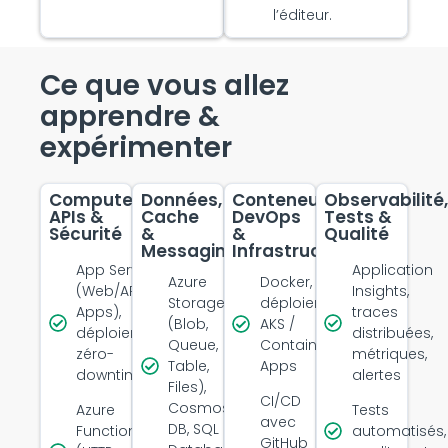
l’éditeur.
Ce que vous allez
apprendre &
expérimenter
Compute,
Données,
Conteneurs,
Observabilité
APIs &
Cache
DevOps
Tests &
Sécurité
&
&
Qualité
Messaging
Infrastructure
App Service
Application
Azure
Docker, ACR,
(Web/API
Insights,
Storage
déploiements
Apps),
traces
(Blob,
AKS /
déploiements
distribuées,
Queue,
Container
zéro-
métriques,
Table,
Apps
downtime
alertes
Files),
CI/CD
Cosmos
Azure
Tests
avec
DB, SQL
Functions
automatisés,
GitHub