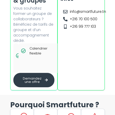
& groupes
Vous souhaitez
info@smartfuture.tn
former un groupe de
collaborateurs ?
+216 70 100 500
Bénéficiez de tarifs de
+216 99 777 103
groupe et d’un
accompagnement
dédié.
Tarifs
Calendrier
Option
dégressifs
flexible
présentiel
dès 5
avec
personnes
formateur
certifié
Demandez
une offre
Pourquoi Smartfuture ?