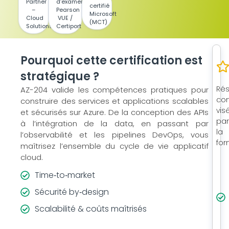
Partner
d’examen
certifié
–
Pearson
Microsoft
Cloud
VUE /
(MCT)
Solutions
Certiport
Pourquoi cette certification est
stratégique ?
Rés
AZ-204 valide les compétences pratiques pour
con
construire des services et applications scalables
vis
et sécurisés sur Azure. De la conception des APIs
pa
à l’intégration de la data, en passant par
la
l’observabilité et les pipelines DevOps, vous
for
maîtrisez l’ensemble du cycle de vie applicatif
cloud.
Time‑to‑market
Sécurité by‑design
Scalabilité & coûts maîtrisés