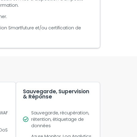
ormation.
ner.
ion Smartfuture et/ou certification de
Sauvegarde, Supervision
& Réponse
 WAF
Sauvegarde, récupération,
rétention, étiquetage de
données
DDoS
Azure Monitor, Log Analytics,