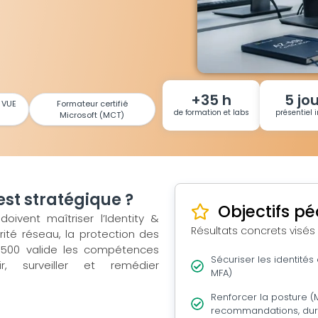
+35 h
5 jo
 VUE
Formateur certifié
de formation et labs
présentiel i
Microsoft (MCT)
est stratégique ?
Objectifs p
oivent maîtriser l’Identity &
Résultats concrets visés
rité réseau, la protection des
-500 valide les compétences
Sécuriser les identités 
ir, surveiller et remédier
MFA)
Renforcer la posture (
recommandations, dur