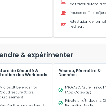
de travail durant la f
Pauses café et déjeu
Attestation de format
l’éditeur.
rendre & expérimenter
ture de Sécurité &
Réseau, Périmètre &
tection des Workloads
Données
Microsoft Defender for
NSG/ASG, Azure Firewall,
Cloud, Secure Score,
(App Gateway)
durcissement
Private Link/Endpoints, 
Key Vault, Managed Identity,
Protection, Bastion