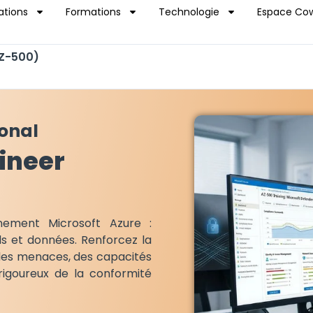
ations
Formations
Technologie
Espace Cow
AZ-500)
ional
ineer
nement Microsoft Azure :
ds et données. Renforcez la
des menaces, des capacités
igoureux de la conformité