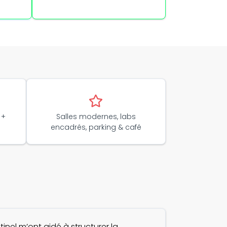
 +
Salles modernes, labs
encadrés, parking & café
tinel m’ont aidé à structurer la