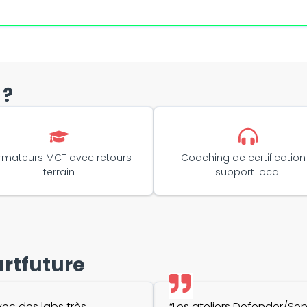
 ?
rmateurs MCT avec retours
Coaching de certification
terrain
support local
artfuture
vec des labs très
“Les ateliers Defender/Sen