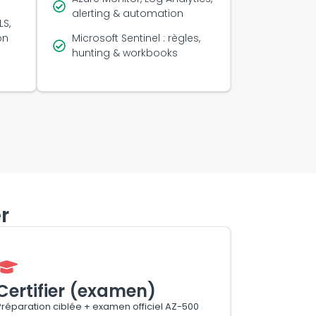
alerting & automation
LS,
on
Microsoft Sentinel : règles,
hunting & workbooks
r
Certifier (examen)
Préparation ciblée + examen officiel AZ-500