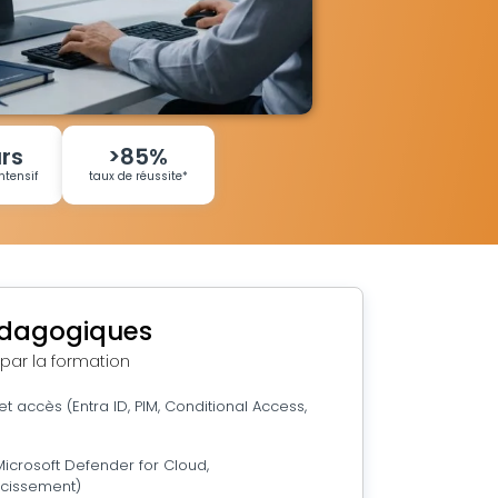
urs
>85%
ntensif
taux de réussite*
édagogiques
 par la formation
et accès (Entra ID, PIM, Conditional Access,
Microsoft Defender for Cloud,
cissement)