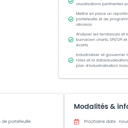
visualisations pertinentes 
Mettre en place un reportin
portefeuille et de programm
décision.
Analyser les tendances et in
burndown charts, SPI/CPI e
écarts.
Industrialiser et gouverner 
rôles et la datavisualisatio
plan d’industrialisation incl
Modalités & in
 de portefeuille
Prochaine date : nou