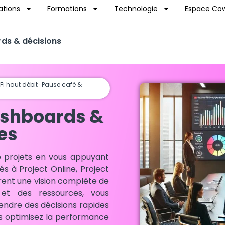
ations
Formations
Technologie
Espace Cow
ds & décisions
‑Fi haut débit · Pause café &
ashboards &
es
de projets en vous appuyant
és à Project Online, Project
frent une vision complète de
 et des ressources, vous
endre des décisions rapides
us optimisez la performance