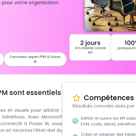
 pour votre organisation.
2 jours
100
14 h d’atelier orienté
pratique e
KPI
Formateur expert PPM & Power
BI
M sont essentiels
Compétences 
Résultats concrets visés par
es et visuels pour arbitrer :
 bénéfices. Avec Microsoft
Définir et suivre les KPI exéc
) connecté à Power BI, vous
EVM, coûts, délais, bénéfices
on et racontez l’état réel du
Créer et adapter des table