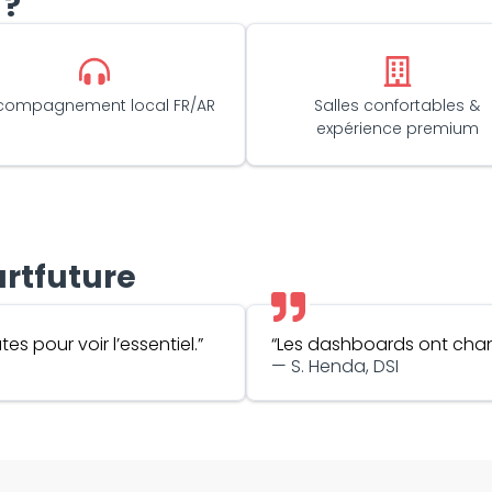
 ?
compagnement local FR/AR
Salles confortables &
expérience premium
artfuture
s pour voir l’essentiel.”
“Les dashboards ont chang
— S. Henda, DSI