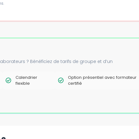
s.
borateurs ? Bénéficiez de tarifs de groupe et d’un
Calendrier
Option présentiel avec formateur
flexible
certifié