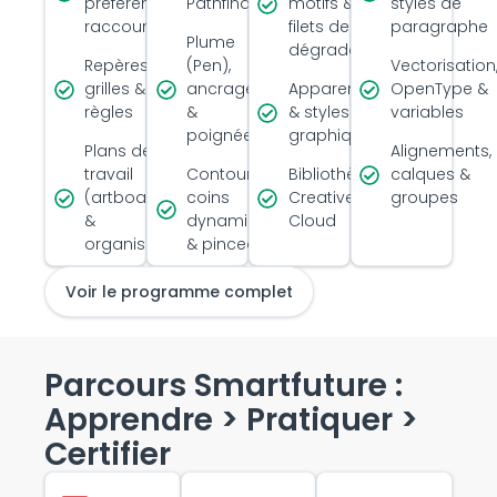
préférences,
Pathfinder
motifs &
styles de
raccourcis
filets de
paragraphe
Plume
dégradé
Repères,
(Pen),
Vectorisation
grilles &
ancrages
Apparence
OpenType &
règles
&
& styles
variables
poignées
graphiques
Plans de
Alignements,
travail
Contours,
Bibliothèques
calques &
(artboards)
coins
Creative
groupes
&
dynamiques
Cloud
organisation
& pinceaux
Voir le programme complet
Parcours Smartfuture :
Apprendre > Pratiquer >
Certifier