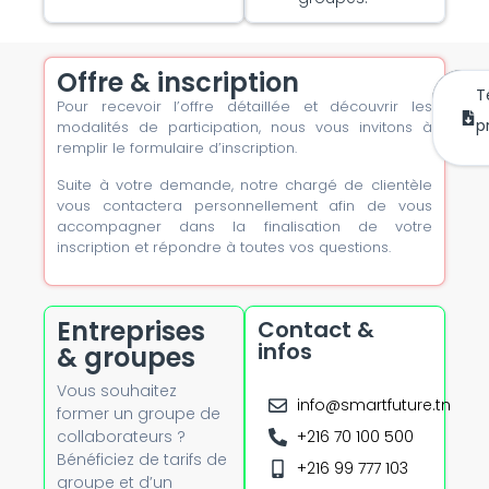
Offre & inscription
T
Pour recevoir l’offre détaillée et découvrir les
m’
mai
p
modalités de participation, nous vous invitons à
remplir le formulaire d’inscription.
Suite à votre demande, notre chargé de clientèle
vous contactera personnellement afin de vous
accompagner dans la finalisation de votre
inscription et répondre à toutes vos questions.
Entreprises
Contact &
infos
& groupes
Vous souhaitez
info@smartfuture.tn
former un groupe de
collaborateurs ?
+216 70 100 500
Bénéficiez de tarifs de
+216 99 777 103
groupe et d’un