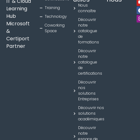
IT & Cloud
Nous
Learning
Training
connaître
Hub
Technology
Découvrir
Microsoft
Coworking
notre
&
Space
catalogue
de
Certiport
formations
Partner
Découvrir
notre
catalogue
de
certifications
Découvrir
nos
solutions
Entreprises
Découvrir nos
solutions
académiques
Découvrir
notre
espace de