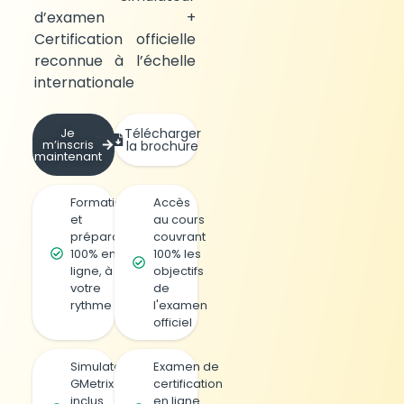
d’examen +
Certification officielle
reconnue à l’échelle
internationale
Je
Télécharger
m’inscris
la brochure
maintenant
Formation
Accès
et
au cours
préparation
couvrant
100% en
100% les
ligne, à
objectifs
votre
de
rythme
l'examen
officiel
Simulateur
Examen de
GMetrix
certification
inclus
en ligne