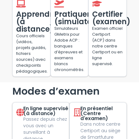
Apprendre
Pratiquer
Certifier
(à
(simulateur)
(examen)
distance)
Simulateurs
Examen officiel
GMetrix pour
Certiport
Cours officiels
Adobe ACP :
(ACP) dans
(vidéos,
banques
notre centre
projets guidés,
d’épreuves et
Certiport ou en
fichiers
examens
ligne
sources) avec
blancs
supervisé.
checkpoints
chronométrés.
pédagogiques.
Modes d’examen
En ligne supervisé
En présentiel
(à distance)
(Centre
d'examen)
Passez depuis chez
Dans notre centre
vous avec un
Certiport au siège
surveillant à
de Smartfuture
distance.