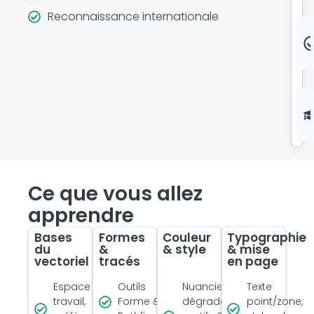
Reconnaissance internationale
Ce que vous allez
apprendre
Bases
Formes
Couleur
Typographie
du
&
& style
& mise
vectoriel
tracés
en page
Espace de
Outils
Nuanciers,
Texte
travail,
Forme &
dégradés,
point/zone,