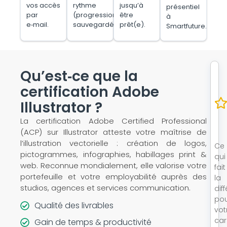
vos accès
rythme
jusqu’à
présentiel
par
(progression
être
à
e‑mail.
sauvegardée).
prêt(e).
Smartfuture.
Qu’est‑ce que la
certification Adobe
Illustrator ?
La certification Adobe Certified Professional
(ACP) sur Illustrator atteste votre maîtrise de
l’illustration vectorielle : création de logos,
Ce
pictogrammes, infographies, habillages print &
qui
web. Reconnue mondialement, elle valorise votre
fait
portefeuille et votre employabilité auprès des
la
studios, agences et services communication.
dif
po
Qualité des livrables
vot
car
Gain de temps & productivité