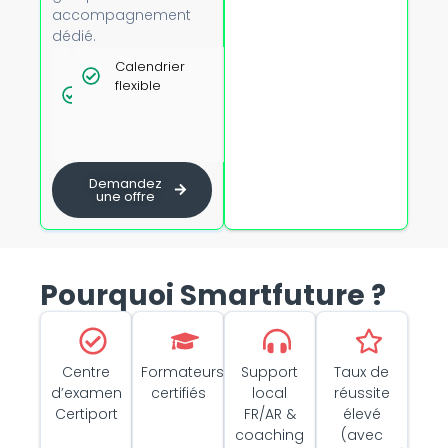
accompagnement
dédié.
Tarifs
Calendrier
Option
dégressifs
flexible
présentiel
dès 5
avec
personnes
formateur
certifié
Demandez
une offre
Pourquoi Smartfuture ?
Centre
Formateurs
Support
Taux de
d’examen
certifiés
local
réussite
Certiport
FR/AR &
élevé
coaching
(avec