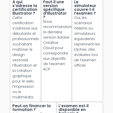
À qui
Faut‑il une
Le
s’adresse la
version
simulateur
certification
spécifique
couvre‑t‑il
Illustrator ?
d’Illustrator
l’examen ?
?
Cette
Oui, les
Nous
certification
scénarios
recommandons
s’adresse aux
GMetrix ou
la dernière
débutants et
simulateurs
version Adobe
professionnels
équivalents
Creative
souhaitant
reprennent les
Cloud pour
maîtriser le
tâches clés
correspondre
design
évaluées lors
aux objectifs
vectoriel,
de l’examen
de l’examen
l’illustration et
officiel.
ACP.
la création
graphique
pour le web,
l’impression
ou le
multimédia.
Peut‑on financer la
L’examen est‑il
formation ?
disponible en