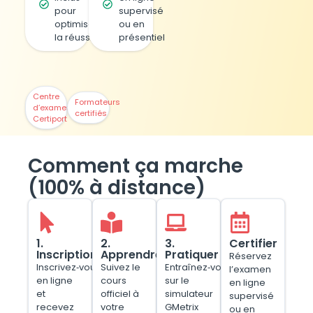
pour
supervisé
optimiser
ou en
la réussite
présentiel
Centre
Formateurs
d’examen
certifiés
Certiport
Comment ça marche
(100% à distance)
1.
2.
3.
Certifier
Inscription
Apprendre
Pratiquer
Réservez
Inscrivez‑vous
Suivez le
Entraînez‑vous
l’examen
en ligne
cours
sur le
en ligne
et
officiel à
simulateur
supervisé
recevez
votre
GMetrix
ou en