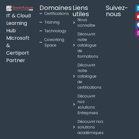
Domaines
Liens
Suivez-
utiles
nous
Certifications
IT & Cloud
Nous
Learning
Training
connaître
Hub
Technology
Découvrir
Microsoft
Coworking
notre
&
Space
catalogue
de
Certiport
formations
Partner
Découvrir
notre
catalogue
de
certifications
Découvrir
nos
solutions
Entreprises
Découvrir nos
solutions
académiques