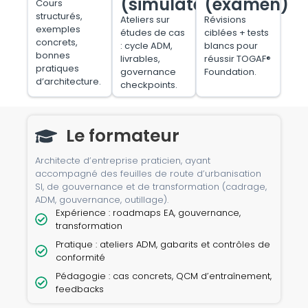
(simulateur)
(examen)
Cours
structurés,
Ateliers sur
Révisions
exemples
études de cas
ciblées + tests
concrets,
: cycle ADM,
blancs pour
bonnes
livrables,
réussir TOGAF®
pratiques
governance
Foundation.
d’architecture.
checkpoints.
Le formateur
Architecte d’entreprise praticien, ayant
accompagné des feuilles de route d’urbanisation
SI, de gouvernance et de transformation (cadrage,
ADM, gouvernance, outillage).
Expérience : roadmaps EA, gouvernance,
transformation
Pratique : ateliers ADM, gabarits et contrôles de
conformité
Pédagogie : cas concrets, QCM d’entraînement,
feedbacks