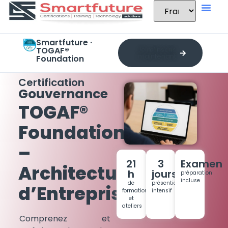
Smartfuture ·
TOGAF®
Je m’inscris
maintenant
Foundation
Certification
Gouvernance
TOGAF®
Foundation
–
21
3
Examen
Architecture
h
jours
préparation
incluse
de
présentiel
d’Entreprise
formation
intensif
et
ateliers
Comprenez et