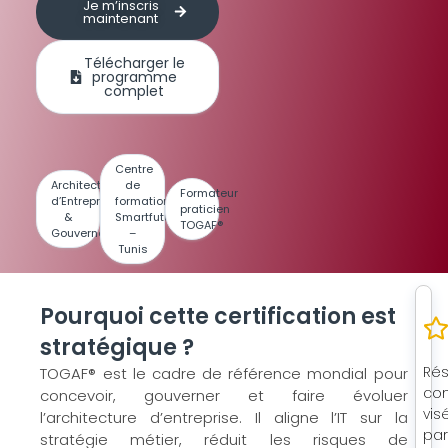
Je m’inscris
maintenant
Télécharger le
programme
complet
Centre
Architecture
de
Formateur
d’Entreprise
formation
praticien
&
Smartfuture
TOGAF®
Gouvernance
–
Tunis
Pourquoi cette certification est
stratégique ?
Rés
TOGAF® est le cadre de référence mondial pour
con
concevoir, gouverner et faire évoluer
vis
l’architecture d’entreprise. Il aligne l’IT sur la
pa
stratégie métier, réduit les risques de