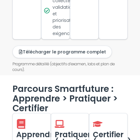
collecte,
validation
et
priorisation
des
exigences
Télécharger le programme complet
Programme détaillé (objectifs d’examen, labs et plan de
cours).
Parcours Smartfuture :
Apprendre > Pratiquer >
Certifier
Apprendre
Pratiquer
Certifier