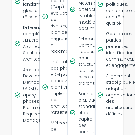
des écarts
Metamodel :
fondamentaux,
politiques,
(Gap),
artefacts,
glossaire et
conformité e
évaluation
livrables et
rôles clés
contrôle
des
modèles de
qualité
risques,
Différences et
documentation
plan de
complémentarité
Gestion des
migration
Enterprise
: Enterprise
parties
et
Continuum et
Architecture vs.
prenantes :
roadmap
Repository
Solution
identification,
pour
Architecture
communicat
Intégration
structurer et
et engageme
des phases
Architecture
réutiliser les
ADM pour
Development
Alignement
assets
concevoir,
Method
stratégique e
d’architecture
planifier et
(ADM) :
adoption
implémenter
Bonnes
aperçu des
organisationn
des
pratiques de
phases
des
architectures
standardisation
Prelim à H et
architectures
robustes
et de
Requirements
définies
capitalisation
Management
Méthodes
des
de
connaissances