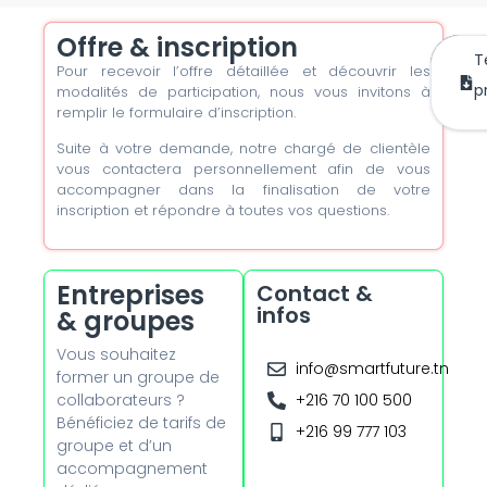
Offre & inscription
T
Pour recevoir l’offre détaillée et découvrir les
m’
mai
p
modalités de participation, nous vous invitons à
remplir le formulaire d’inscription.
Suite à votre demande, notre chargé de clientèle
vous contactera personnellement afin de vous
accompagner dans la finalisation de votre
inscription et répondre à toutes vos questions.
Entreprises
Contact &
infos
& groupes
Vous souhaitez
info@smartfuture.tn
former un groupe de
collaborateurs ?
+216 70 100 500
Bénéficiez de tarifs de
+216 99 777 103
groupe et d’un
accompagnement