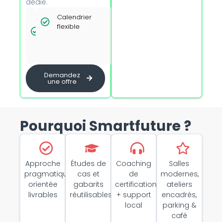
dédié.
Tarifs
Calendrier
Option
dégressifs
flexible
présentiel
dès 5
avec
personnes
formateur
certifié
Demandez
une offre
Pourquoi Smartfuture ?
Approche
Études de
Coaching
Salles
pragmatique
cas et
de
modernes,
orientée
gabarits
certification
ateliers
livrables
réutilisables
+ support
encadrés,
local
parking &
café