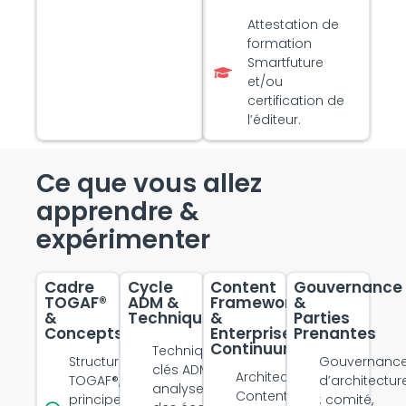
Attestation de
formation
Smartfuture
et/ou
certification de
l’éditeur.
Ce que vous allez
apprendre &
expérimenter
Cadre
Cycle
Content
Gouvernance
TOGAF®
ADM &
Framework
&
&
Techniques
&
Parties
Concepts
Enterprise
Prenantes
Continuum
Techniques
Structure
Gouvernanc
clés ADM :
Architecture
TOGAF®,
d’architectur
analyse
Content
principes
: comité,