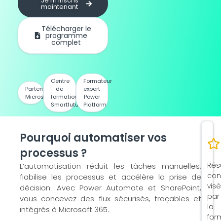
Je m’inscris
maintenant
Télécharger le
programme
complet
Centre
Formateur
Partenaire
de
expert
Microsoft
formation
Power
Smartfuture
Platform
Pourquoi automatiser vos
processus ?
Rés
L’automatisation réduit les tâches manuelles,
con
fiabilise les processus et accélère la prise de
vis
décision. Avec Power Automate et SharePoint,
par
vous concevez des flux sécurisés, traçables et
la
intégrés à Microsoft 365.
for