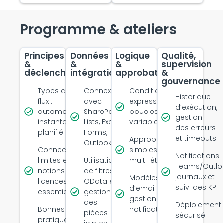
Programme & ateliers
Principes
Données
Logique
Qualité,
&
&
&
supervision
déclencheurs
intégrations
approbations
&
gouvernance
Types de
Connexion
Conditions,
Historique
flux :
avec
expressions,
d’exécution,
automatisé,
SharePoint,
boucles et
gestion
instantané,
Lists, Excel,
variables
des erreurs
planifié
Forms,
et timeouts
Approbations
Outlook
Connecteurs,
simples ou
Notifications
limites et
Utilisation
multi-étapes
Teams/Outlo
notions de
de filtres
journaux et
Modèles
licences
OData et
suivi des KPI
d’email et
essentielles
gestion
gestion des
des
Déploiement
Bonnes
notifications
pièces
sécurisé :
pratiques
jointes