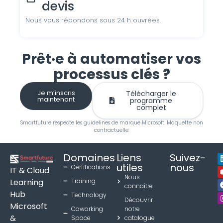
devis
Nous vous répondons sous 24 h ouvrées.
Prêt·e à automatiser vos
processus clés ?
Je m’inscris
Télécharger le
maintenant
programme
complet
Smartfuture respecte les guidelines de marque Microsoft. Maquette non
contractuelle.
Domaines
Liens
Suivez-
utiles
nous
Certifications
IT & Cloud
Nous
Learning
Training
connaître
Hub
Technology
Découvrir
Microsoft
Coworking
notre
&
Space
catalogue