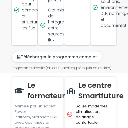
solutions,
pour
environnemen
démarrer
Optimisation
DLP, naming,
et
de
et
structurer
l’intégration
documentati
les flux
entre
sources et
flux
Télécharger le programme complet
Programme détaillé (objectifs, ateliers, prérequis, calendrier).
Le
Le centre
formateur
Smartfuture
Animée par un expert
Salles modernes,
Power
climatisation,
Platform/Microsoft 365
éclairage
avec des mises en
confortable
production réelles