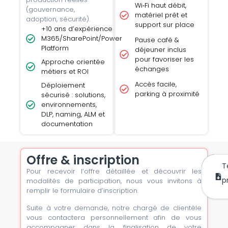
Wi‑Fi haut débit,
(gouvernance,
matériel prêt et
adoption, sécurité).
support sur place
+10 ans d’expérience
M365/SharePoint/Power
Pause café &
Platform
déjeuner inclus
pour favoriser les
Approche orientée
échanges
métiers et ROI
Accès facile,
Déploiement
parking à proximité
sécurisé : solutions,
environnements,
DLP, naming, ALM et
documentation
Offre & inscription
T
Pour recevoir l’offre détaillée et découvrir les
m’
mai
p
modalités de participation, nous vous invitons à
remplir le formulaire d’inscription.
Suite à votre demande, notre chargé de clientèle
vous contactera personnellement afin de vous
accompagner dans la finalisation de votre