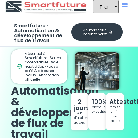
Smartfuture ·
Automatisation &
Je m’inscris
maintenant
développement de
flux de travail
Présentiel à
Smartfuture · Salles
confortables · Wi‑Fi
haut débit · Pause
café & déjeuner
inclus · Attestation
officielle
Automatisation
&
2
100%
Attestat
jours
pratique
remise
développement
encadrée
en fin
14 h
de
d’ateliers
de flux de
stage
guidés
travail