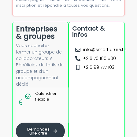
inscription et répondre à toutes vos questions.
Entreprises
Contact &
infos
& groupes
Vous souhaitez
info@smartfuture.tn
former un groupe de
collaborateurs ?
+216 70 100 500
Bénéficiez de tarifs de
+216 99 777 103
groupe et d’un
accompagnement
dédié.
Tarifs
Calendrier
Option
dégressifs
flexible
présentiel
dès 5
avec
personnes
formateur
certifié
Demandez
une offre