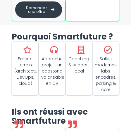
Demandez
une offre
Pourquoi Smartfuture ?
Experts
Approche
Coaching
Salles
terrain
projet : un
& support
modernes,
(architecture,
capstone
local
labs
DevOps,
valorisable
encadrés,
cloud)
en CV
parking &
café
Ils ont réussi avec
Smartfuture