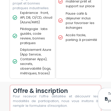
matériel prêt et
projet et bonnes
support sur place
pratiques industrielles.
Expérience : front,
Pause café &
API, DB, CI/CD, cloud
déjeuner inclus
(Azure/AWS)
pour favoriser les
échanges
Pédagogie : labs
guidés, code
Accès facile,
review, bonnes
parking à proximité
pratiques
Déploiement Azure
(App Service,
Container Apps),
secrets,
observabilité (logs,
métriques, traces)
Offre & inscription
T
Pour recevoir l’offre détaillée et découvrir les
m’
mai
p
modalités de participation, nous vous invitons à
remplir le formulaire d’inscription.