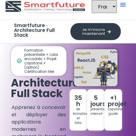
Smartfuture ·
Architecture Full
Je m’inscris
maintenant
Stack
Formation
présentielle + Labs
encadrés + Projet
capstone +
(option)
Certification liée
Architecture
Full Stack
35
5
+1
h
jours
projet
Apprenez à concevoir
de
présentiel
capstone
et déployer des
formation
intensif
guidé
et
applications
labs
modernes en