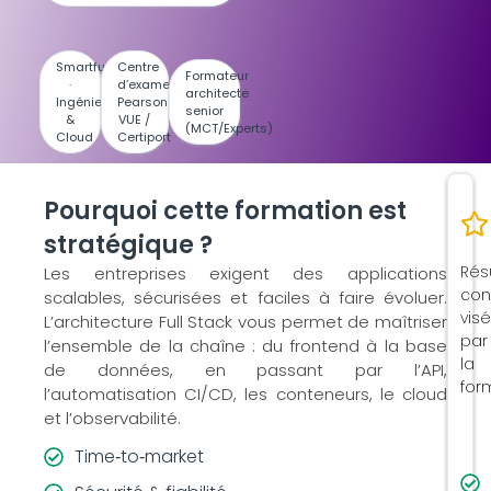
Smartfuture
Centre
Formateur
·
d’examen
architecte
Ingénierie
Pearson
senior
&
VUE /
(MCT/Experts)
Cloud
Certiport
Pourquoi cette formation est
stratégique ?
Rés
Les entreprises exigent des applications
con
scalables, sécurisées et faciles à faire évoluer.
vis
L’architecture Full Stack vous permet de maîtriser
par
l’ensemble de la chaîne : du frontend à la base
la
de données, en passant par l’API,
for
l’automatisation CI/CD, les conteneurs, le cloud
et l’observabilité.
Time‑to‑market