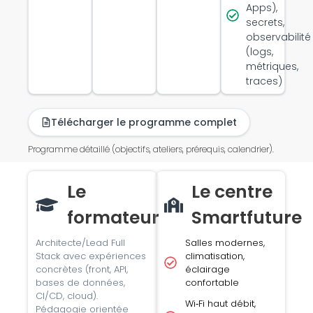
Apps),
secrets,
observabilité
(logs,
métriques,
traces)
Télécharger le programme complet
Programme détaillé (objectifs, ateliers, prérequis, calendrier).
Le
Le centre
formateur
Smartfuture
Architecte/Lead Full
Salles modernes,
Stack avec expériences
climatisation,
concrètes (front, API,
éclairage
bases de données,
confortable
CI/CD, cloud).
Wi‑Fi haut débit,
Pédagogie orientée