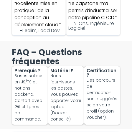
“Excellente mise en
“Le capstone m’a
pratique : de la
permis d’industrialiser
conception au
notre pipeline CI/CD.”
— N. Ons, Ingénieure
déploiement cloud.”
Logiciel
— H. Selim, Lead Dev
FAQ – Questions
fréquentes
Prérequis ?
Matériel ?
Certification
?
Bases solides
Nous
Des parcours
en JS/TS et
fournissons
de
notions
les postes.
certification
backend.
Vous pouvez
sont suggérés
Confort avec
apporter votre
selon votre
Git et lignes
laptop
profil (option
de
(Docker
voucher).
commande.
conseillé).