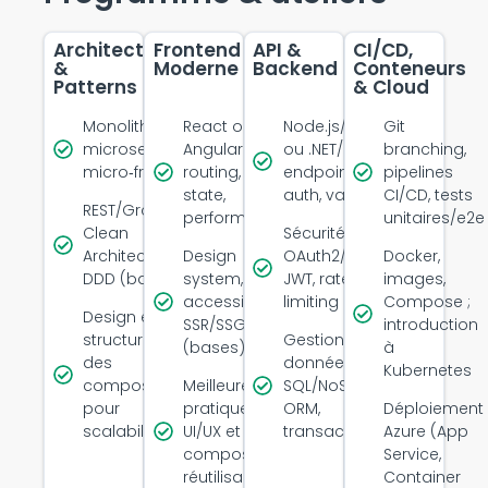
Architecture
Frontend
API &
CI/CD,
&
Moderne
Backend
Conteneurs
Patterns
& Cloud
Monolith vs
React ou
Node.js/Express
Git
microservices,
Angular :
ou .NET/Java :
branching,
micro‑frontends
routing,
endpoints,
pipelines
state,
auth, validation
CI/CD, tests
REST/GraphQL,
performance
unitaires/e2e
Clean
Sécurité :
Architecture,
Design
OAuth2/OIDC,
Docker,
DDD (bases)
system,
JWT, rate
images,
accessibilité,
limiting
Compose ;
Design et
SSR/SSG
introduction
structuration
Gestion des
(bases)
à
des
données :
Kubernetes
composants
Meilleures
SQL/NoSQL,
pour
pratiques
ORM,
Déploiement
scalabilité
UI/UX et
transactions
Azure (App
composants
Service,
réutilisables
Container