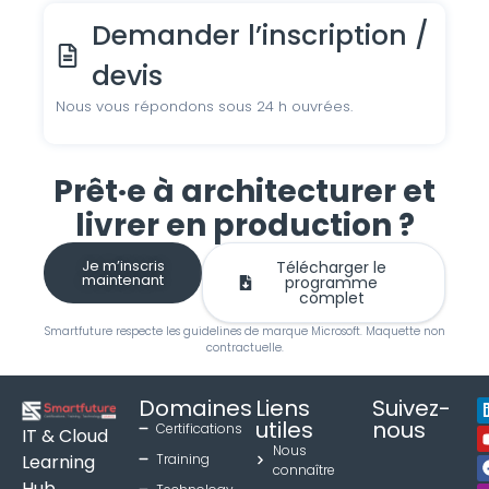
Demander l’inscription /
devis
Nous vous répondons sous 24 h ouvrées.
Prêt·e à architecturer et
livrer en production ?
Je m’inscris
Télécharger le
maintenant
programme
complet
Smartfuture respecte les guidelines de marque Microsoft. Maquette non
contractuelle.
Domaines
Liens
Suivez-
utiles
nous
Certifications
IT & Cloud
Nous
Learning
Training
connaître
Hub