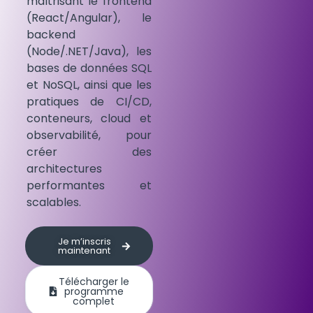
maîtrisant le frontend
(React/Angular), le
backend
(Node/.NET/Java), les
bases de données SQL
et NoSQL, ainsi que les
pratiques de CI/CD,
conteneurs, cloud et
observabilité, pour
créer des
architectures
performantes et
scalables.
Je m’inscris
maintenant
Télécharger le
programme
complet