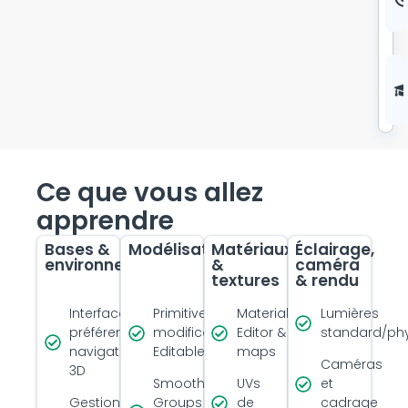
Ce que vous allez
apprendre
Bases &
Modélisation
Matériaux
Éclairage,
environnement
&
caméra
textures
& rendu
Interface,
Primitives,
Material
Lumières
préférences,
modificateurs,
Editor &
standard/ph
navigation
Editable Poly
maps
Caméras
3D
Smoothing
UVs
et
Gestion
Groups &
de
cadrage