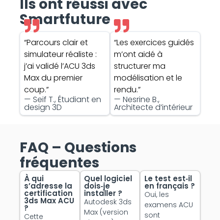
Ils ont réussi avec
Smartfuture
“Parcours clair et
“Les exercices guidés
simulateur réaliste :
m’ont aidé à
j’ai validé l’ACU 3ds
structurer ma
Max du premier
modélisation et le
coup.”
rendu.”
— Seif T., Étudiant en
— Nesrine B.,
design 3D
Architecte d’intérieur
FAQ – Questions
fréquentes
À qui
Quel logiciel
Le test est‑il
s’adresse la
dois‑je
en français ?
certification
installer ?
Oui, les
3ds Max ACU
Autodesk 3ds
examens ACU
?
Max (version
sont
Cette