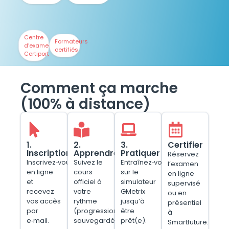
Centre
Formateurs
d’examen
certifiés
Certiport
Comment ça marche
(100% à distance)
1.
2.
3.
Certifier
Inscription
Apprendre
Pratiquer
Réservez
Inscrivez‑vous
Suivez le
Entraînez‑vous
l’examen
en ligne
cours
sur le
en ligne
et
officiel à
simulateur
supervisé
recevez
votre
GMetrix
ou en
vos accès
rythme
jusqu’à
présentiel
par
(progression
être
à
e‑mail.
sauvegardée).
prêt(e).
Smartfuture.