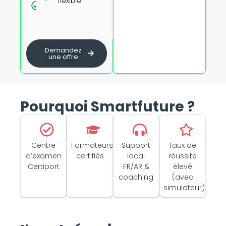
dégressifs
flexible
présentiel
dès 5
avec
personnes
formateur
certifié
Demandez
une offre
Pourquoi Smartfuture ?
Centre
Formateurs
Support
Taux de
d’examen
certifiés
local
réussite
Certiport
FR/AR &
élevé
coaching
(avec
simulateur)