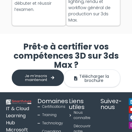
lighting, rendu et
débuter et réussir
workflow général de
l’examen.
production sur 3ds
Max.
Prêt·e à certifier vos
compétences 3D sur 3ds
Max ?
Je m’inscris
Télécharger la
maintenant
brochure
Domaines
Liens
Suivez-
utiles
nous
Certifications
IT & Cloud
Nous
Learning
Training
connaître
Hub
Technology
Découvrir
Microsoft
Coworking
notre