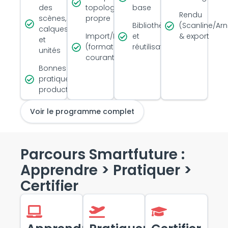
des
topologie
base
Rendu
scènes,
propre
Bibliothèques
(Scanline/Arn
calques
Import/Export
et
& export
et
(formats
réutilisation
unités
courants)
Bonnes
pratiques &
productivité
Voir le programme complet
Parcours Smartfuture :
Apprendre > Pratiquer >
Certifier