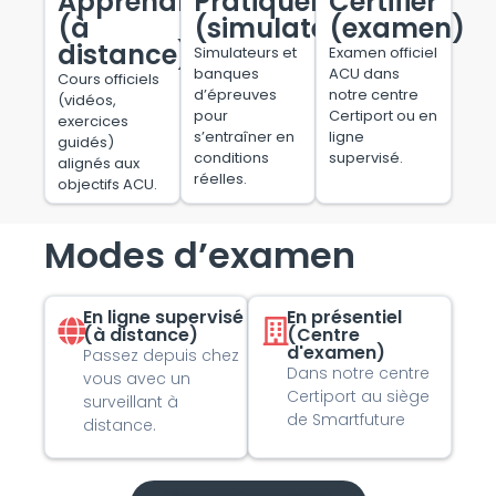
Apprendre
Pratiquer
Certifier
(à
(simulateur)
(examen)
distance)
Simulateurs et
Examen officiel
banques
ACU dans
Cours officiels
d’épreuves
notre centre
(vidéos,
pour
Certiport ou en
exercices
s’entraîner en
ligne
guidés)
conditions
supervisé.
alignés aux
réelles.
objectifs ACU.
Modes d’examen
En ligne supervisé
En présentiel
(à distance)
(Centre
d'examen)
Passez depuis chez
Dans notre centre
vous avec un
Certiport au siège
surveillant à
de Smartfuture
distance.