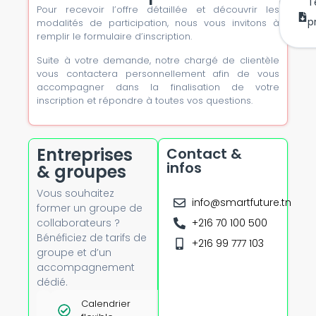
T
Pour recevoir l’offre détaillée et découvrir les
m’
mai
p
modalités de participation, nous vous invitons à
remplir le formulaire d’inscription.
Suite à votre demande, notre chargé de clientèle
vous contactera personnellement afin de vous
accompagner dans la finalisation de votre
inscription et répondre à toutes vos questions.
Entreprises
Contact &
infos
& groupes
Vous souhaitez
info@smartfuture.tn
former un groupe de
collaborateurs ?
+216 70 100 500
Bénéficiez de tarifs de
+216 99 777 103
groupe et d’un
accompagnement
dédié.
Tarifs
Calendrier
Option