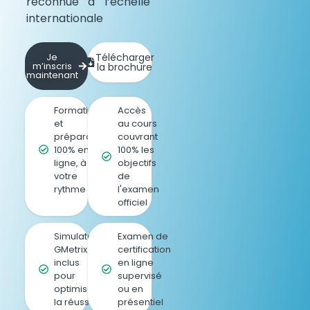
reconnue à l’échelle
internationale
Je
Télécharger
m’inscris
la brochure
maintenant
Formation
Accès
et
au cours
préparation
couvrant
100% en
100% les
ligne, à
objectifs
votre
de
rythme
l'examen
officiel
Simulateur
Examen de
GMetrix
certification
inclus
en ligne
pour
supervisé
optimiser
ou en
la réussite
présentiel