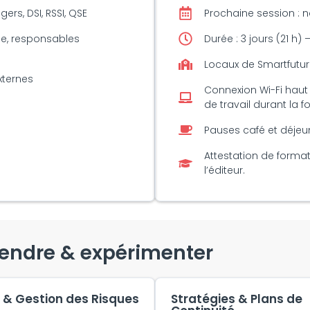
rs, DSI, RSSI, QSE
Prochaine session : 
ce, responsables
Durée : 3 jours (21 h)
Locaux de Smartfuture
xternes
Connexion Wi-Fi haut 
de travail durant la f
Pauses café et déjeu
Attestation de format
l’éditeur.
rendre & expérimenter
 & Gestion des Risques
Stratégies & Plans de