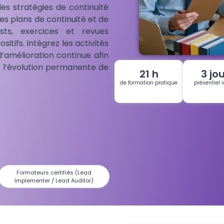
 les stratégies de continuité
es plans de continuité et de
sts, exercices et revues
sitifs. Intégrez les activités
’amélioration continue afin
t l’évolution permanente de
21 h
3 jo
de formation pratique
présentiel i
Formateurs certifiés (Lead
Implementer / Lead Auditor)