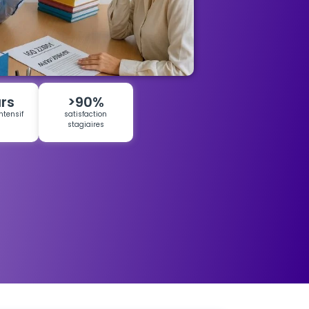
urs
>90%
ntensif
satisfaction
stagiaires