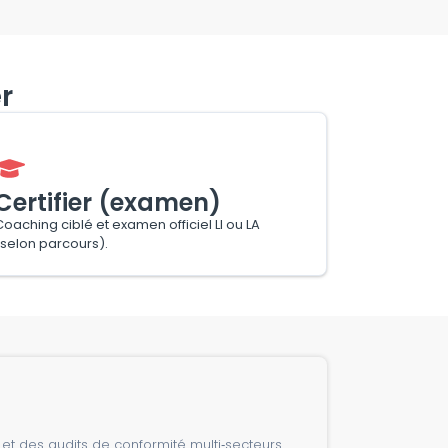
r
Certifier (examen)
Coaching ciblé et examen officiel LI ou LA
(selon parcours).
t des audits de conformité multi‑secteurs.