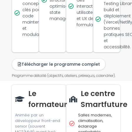
concepts
Testing Librar
optimiser le
interactions
clés pour un
build et
state
utilisateur
code
déploiement
management.
et UX des
maintenable
(Vercel/Netlify
formulaires.
et
bonnes
modulable.
pratiques SE
et
accessibilité.
Télécharger le programme complet
Programme détaillé (objectifs, ateliers, prérequis, calendrier).
Le
Le centre
formateur
Smartfuture
Animée par un
Salles modernes,
développeur front-end
climatisation,
senior (souvent
éclairage
MCT/MVP) ayant livré
confortable