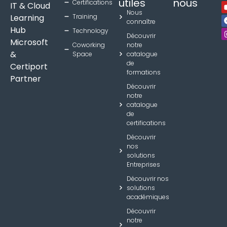
utiles
nous
Certifications
IT & Cloud
Nous
Learning
Training
connaître
Hub
Technology
Découvrir
Microsoft
Coworking
notre
&
Space
catalogue
de
Certiport
formations
Partner
Découvrir
notre
catalogue
de
certifications
Découvrir
nos
solutions
Entreprises
Découvrir nos
solutions
académiques
Découvrir
notre