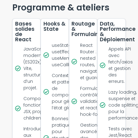
Programme & ateliers
Bases
Hooks &
Routage
Data,
solides
State
&
Performance
de
Formulaires
&
React
Déploiement
useState,
React
JavaScript
Appels API
useEffect,
Router :
moderne
avec
useMemo,
nested
(ES202x),
fetch/axios
useCallback.
routes,
Vite,
et gestion
navigation
structure
des
Context API
et guards.
d’un
erreurs.
et patterns
projet.
de
Formulaires
Lazy loading,
composition
contrôlés,
Composants
suspense et
pour gérer
validations
fonctionnels,
code splittin
l’état global.
et react-
JSX, props et
pour la
hook-form.
children.
performance
Bonnes
pratiques
Gestion
Introduction
Tests avec
pour
avancée
aux
Jest/React
structurer et
des