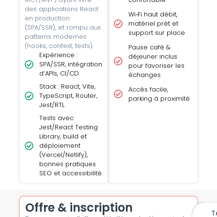
des applications React
Wi‑Fi haut débit,
en production
matériel prêt et
(SPA/SSR), et rompu aux
support sur place
patterns modernes
(hooks, context, tests).
Pause café &
Expérience :
déjeuner inclus
SPA/SSR, intégration
pour favoriser les
d’APIs, CI/CD
échanges
Stack : React, Vite,
Accès facile,
TypeScript, Router,
parking à proximité
Jest/RTL
Tests avec
Jest/React Testing
Library, build et
déploiement
(Vercel/Netlify),
bonnes pratiques
SEO et accessibilité.
Offre & inscription
T