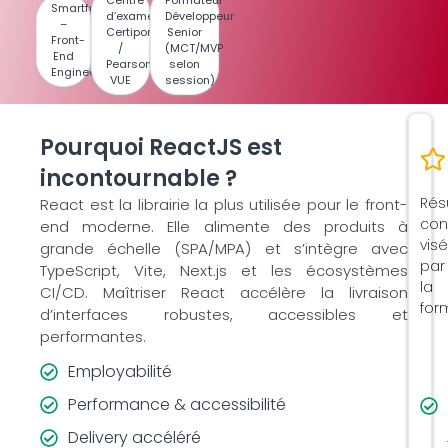
Centre
Formateur
Smartfuture
d’examen
Développeur
–
Certiport
Senior
Front-
/
(MCT/MVP
End
Pearson
selon
Engineering
VUE
session)
Pourquoi ReactJS est
incontournable ?
Rés
React est la librairie la plus utilisée pour le front-
con
end moderne. Elle alimente des produits à
vis
grande échelle (SPA/MPA) et s’intègre avec
par
TypeScript, Vite, Next.js et les écosystèmes
la
CI/CD. Maîtriser React accélère la livraison
for
d’interfaces robustes, accessibles et
performantes.
Employabilité
Performance & accessibilité
Delivery accéléré