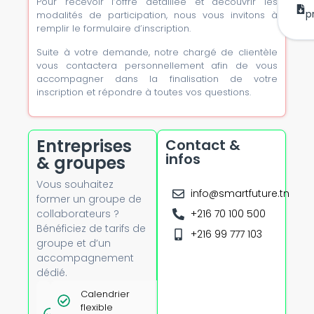
Pour recevoir l’offre détaillée et découvrir les
m’
mai
p
modalités de participation, nous vous invitons à
remplir le formulaire d’inscription.
Suite à votre demande, notre chargé de clientèle
vous contactera personnellement afin de vous
accompagner dans la finalisation de votre
inscription et répondre à toutes vos questions.
Entreprises
Contact &
infos
& groupes
Vous souhaitez
info@smartfuture.tn
former un groupe de
collaborateurs ?
+216 70 100 500
Bénéficiez de tarifs de
+216 99 777 103
groupe et d’un
accompagnement
dédié.
Tarifs
Calendrier
Option
dégressifs
flexible
présentiel