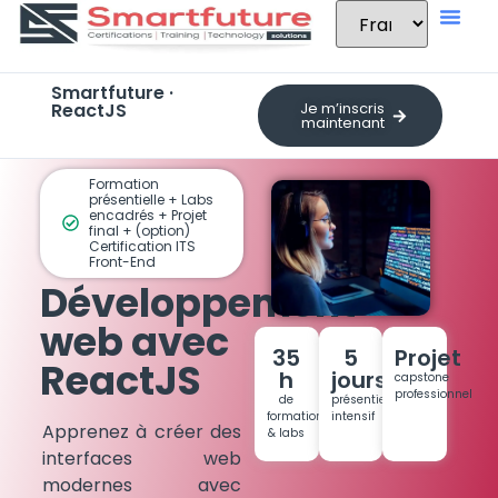
Smartfuture ·
ReactJS
Je m’inscris
maintenant
Formation
présentielle + Labs
encadrés + Projet
final + (option)
Certification ITS
Front-End
Développement
web avec
35
5
Projet
ReactJS
h
jours
capstone
professionnel
de
présentiel
formation
intensif
Apprenez à créer des
& labs
interfaces web
modernes avec