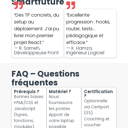
Smartfuture
“Des TP concrets, du
“Excellente
setup au
progression : hooks,
déploiement. J’ai pu
router, tests…
livrer mon premier
pédagogique et
projet React.”
efficace.”
— R. Sameh,
— K. Hamza,
Développeuse Front
Ingénieur Logiciel
FAQ – Questions
fréquentes
Prérequis ?
Matériel ?
Certification
?
Bonnes bases
Nous
Optionnelle
HTML/CSS et
fournissons
via Certiport
JavaScript
les postes.
(ITS).
(types,
Apport de
Coaching et
fonctions,
votre laptop
voucher
modules).
possible