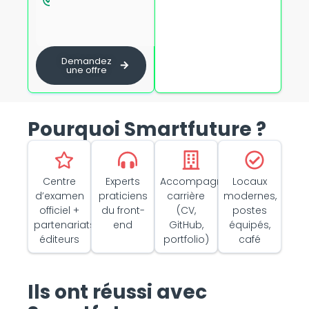
dès 5
avec
personnes
formateur
certifié
Demandez
une offre
Pourquoi Smartfuture ?
Centre
Experts
Accompagnement
Locaux
d’examen
praticiens
carrière
modernes,
officiel +
du front-
(CV,
postes
partenariats
end
GitHub,
équipés,
éditeurs
portfolio)
café
Ils ont réussi avec