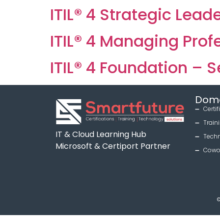
ITIL® 4 Strategic Lead
ITIL® 4 Managing Prof
ITIL® 4 Foundation –
Dom
Certif
Train
IT & Cloud Learning Hub
Tech
Microsoft & Certiport Partner
Cowo
©