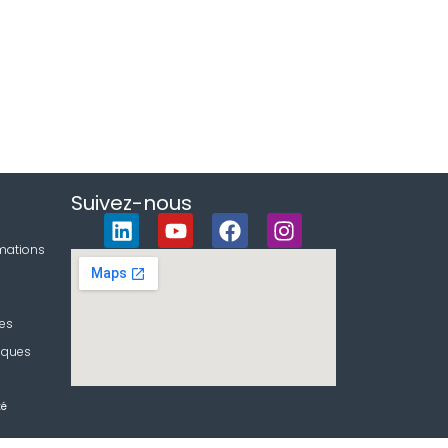
Suivez-nous
rmations
ses
iques
té