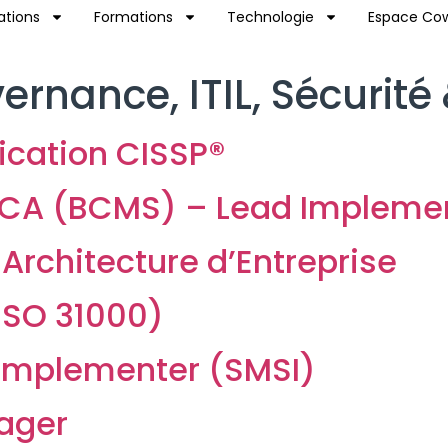
ations
Formations
Technologie
Espace Cow
ernance, ITIL, Sécurité
fication CISSP®
CA (BCMS) – Lead Implement
Architecture d’Entreprise
ISO 31000)
 Implementer (SMSI)
nager