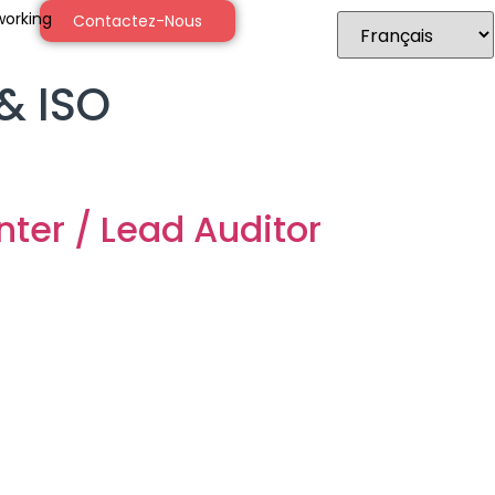
orking
Contactez-Nous
 & ISO
er / Lead Auditor