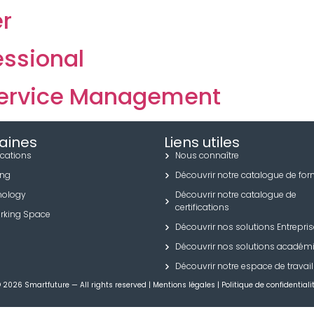
er
essional
 Service Management
aines
Liens utiles
ications
Nous connaître
ing
Découvrir notre catalogue de fo
nology
Découvrir notre catalogue de
certifications
rking Space
Découvrir nos solutions Entrepri
Découvrir nos solutions académ
Découvrir notre espace de travail
 2026 Smartfuture — All rights reserved | Mentions légales | Politique de confidentiali