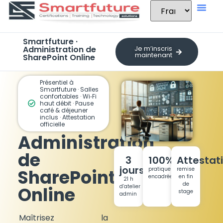
Smartfuture ·
Administration de
Je m’inscris
maintenant
SharePoint Online
Présentiel à
Smartfuture · Salles
confortables · Wi‑Fi
haut débit · Pause
café & déjeuner
inclus · Attestation
officielle
Administration
de
3
100%
Attestat
jours
pratique
remise
SharePoint
encadrée
en fin
21 h
de
d’atelier
Online
stage
admin
Maîtrisez la