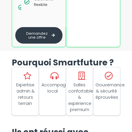
dégressifs
flexible
présentiel
dès 5
avec
personnes
formateur
certifié
Demandez
une offre
Pourquoi Smartfuture ?
Expertise
Accompagnement
Salles
Gouvernance
admin &
local
confortables
& sécurité
retours
&
éprouvées
terrain
expérience
premium