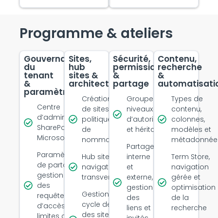
Programme & ateliers
Gouvernance
Sites,
Sécurité,
Contenu,
du
hub
permissions
recherche
tenant
sites &
&
&
&
architecture
partage
automatisati
paramètres
Création
Groupes M365,
Types de
Centre
de sites et
niveaux
contenu,
d’administration
politiques
d’autorisations
colonnes,
SharePoint et
de
et héritage
modèles et
Microsoft 365
nommage
métadonnée
Partage
Paramètres
Hub sites et
interne
Term Store,
de partage,
navigation
et
navigation
gestion
transversale
externe,
gérée et
des
gestion
optimisation
Gestion du
requêtes
des
de la
cycle de vie
d’accès,
liens et
recherche
des sites et
limites clés
invités