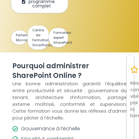
programme
complet
Centre
Formateur
Partenaire
de
expert
Microsoft
formation
SharePoint
Smartfuture
Pourquoi administrer
SharePoint Online ?
Rés
Une bonne administration garantit l’équilibre
con
entre productivité et sécurité : gouvernance du
vis
tenant, architecture d’information, partage
par
externe maîtrisé, conformité et supervision.
la
Cette formation vous donne les réflexes d’admin
for
pour piloter à l’échelle.
Gouvernance à l’échelle
Sécurité & conformité