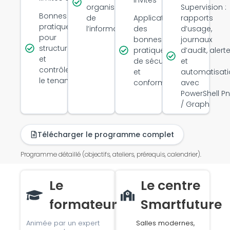
organisation
Supervision :
Bonnes
de
Application
rapports
pratiques
l’information
des
d’usage,
pour
bonnes
journaux
structurer
pratiques
d’audit, alert
et
de sécurité
et
contrôler
et
automatisati
le tenant
conformité
avec
PowerShell P
/ Graph
Télécharger le programme complet
Programme détaillé (objectifs, ateliers, prérequis, calendrier).
Le
Le centre
formateur
Smartfuture
Animée par un expert
Salles modernes,