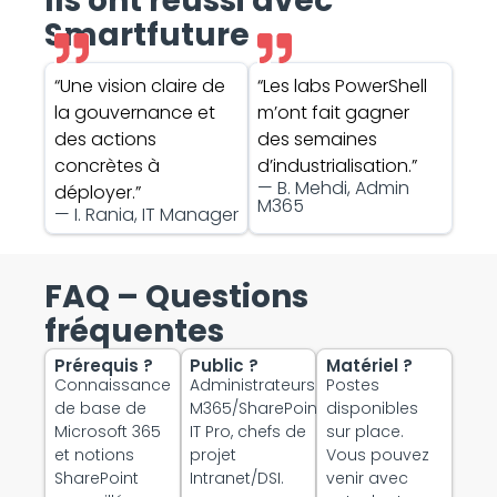
Ils ont réussi avec
Smartfuture
“Une vision claire de
“Les labs PowerShell
la gouvernance et
m’ont fait gagner
des actions
des semaines
concrètes à
d’industrialisation.”
— B. Mehdi, Admin
déployer.”
M365
— I. Rania, IT Manager
FAQ – Questions
fréquentes
Prérequis ?
Public ?
Matériel ?
Connaissance
Administrateurs
Postes
de base de
M365/SharePoint,
disponibles
Microsoft 365
IT Pro, chefs de
sur place.
et notions
projet
Vous pouvez
SharePoint
Intranet/DSI.
venir avec