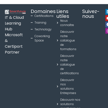
Domaines
Liens
Suivez-
utiles
nous
Certifications
IT & Cloud
Nous
Learning
Training
connaître
Hub
Technology
Découvrir
Microsoft
Coworking
notre
&
Space
catalogue
de
Certiport
formations
Partner
Découvrir
notre
catalogue
de
certifications
Découvrir
nos
solutions
Entreprises
Découvrir nos
solutions