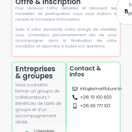
Offre & inscription
T
Pour recevoir l’offre détaillée et découvrir les
m’
mai
p
modalités de participation, nous vous invitons à
remplir le formulaire d’inscription.
Suite à votre demande, notre chargé de clientèle
vous contactera personnellement afin de vous
accompagner dans la finalisation de votre
inscription et répondre à toutes vos questions.
Entreprises
Contact &
infos
& groupes
Vous souhaitez
info@smartfuture.tn
former un groupe de
collaborateurs ?
+216 70 100 500
Bénéficiez de tarifs de
+216 99 777 103
groupe et d’un
accompagnement
dédié.
Tarifs
Calendrier
Option